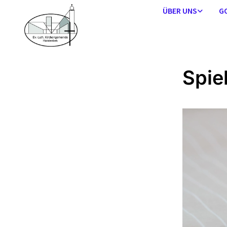
ÜBER UNS
G
Spie