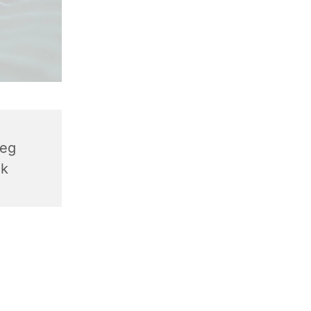
weg
ek