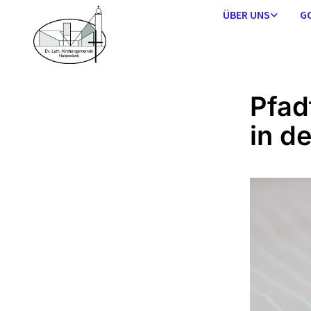
ÜBER UNS
G
Pfad
in d