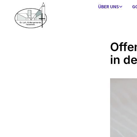
ÜBER UNS
G
Offe
in d