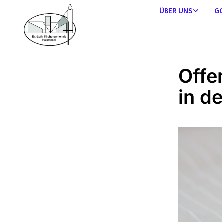
ÜBER UNS
G
Offe
in d