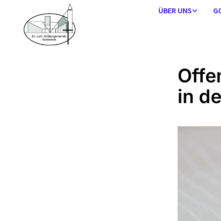
ÜBER UNS
G
Offe
in d