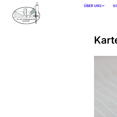
ÜBER UNS
G
Kart