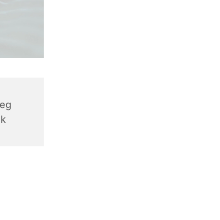
weg
ek